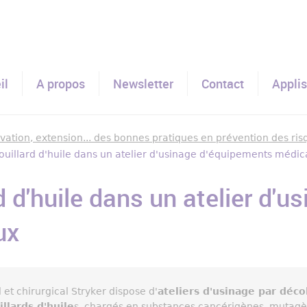
il
A propos
Newsletter
Contact
Applis
ovation, extension... des bonnes pratiques en prévention des ri
brouillard d'huile dans un atelier d'usinage d'équipements médi
d d'huile dans un atelier d'
ux
 et chirurgical Stryker dispose d'
ateliers d'usinage par déco
illards d'huile
s, chargés en substances cancérigènes, mutagè