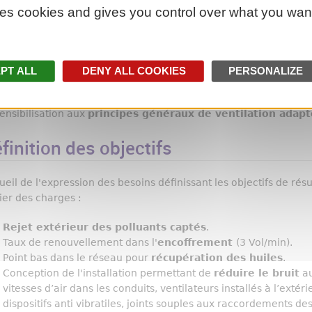
ses cookies and gives you control over what you want
Sensibilisation du groupe projet aux
risques liés au procédé 
Affections cutanées et pathologies respiratoires par inhalation
Affections cancéreuses provoquées par les dérivés du pétrole c
PT ALL
DENY ALL COOKIES
PERSONALIZE
Incendie dans la zone d'usinage pouvant être provoqué par les 
Sensibilisation aux
principes généraux de ventilation adapt
finition des objectifs
ueil de l'expression des besoins définissant les objectifs de rés
ier des charges :
Rejet extérieur des polluants captés
.
Taux de renouvellement dans l'
encoffrement
(3 Vol/min).
Point bas dans le réseau pour
récupération des huiles
.
Conception de l'installation permettant de
réduire le bruit
au
vitesses d’air dans les conduits, ventilateurs installés à l’extér
dispositifs anti vibratiles, joints souples aux raccordements des 