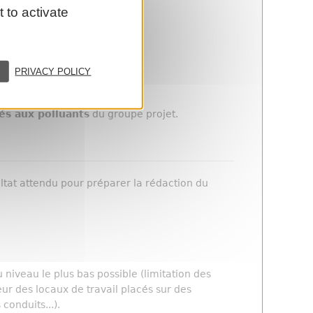
 to activate
d'usinage
 d'aérosols.
ontenus dans l'huile entière.
PRIVACY POLICY
huiles entières.
és aux polluants
du groupe projet.
ultat attendu pour préparer la rédaction du
 niveau le plus bas possible (limitation des
ieur des locaux de travail placés sur des
conduits...).