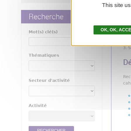
This site u
2. 
Recherche
OK, ACCE
Mot(s) clé(s)
3. 
Thématiques
Dé
Rec
Secteur d'activité
cah
Activité