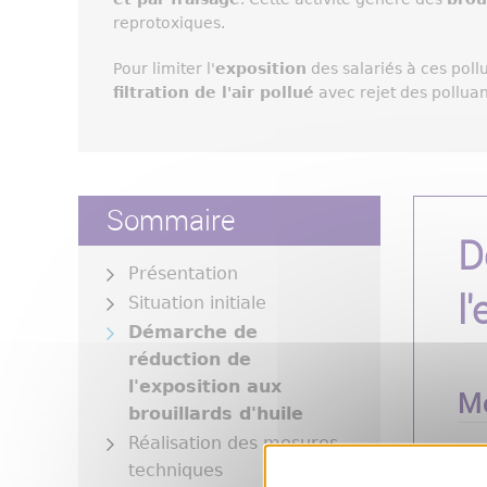
reprotoxiques.
Pour limiter l'
exposition
des salariés à ces poll
filtration de l'air pollué
avec rejet des polluant
Sommaire
D
Présentation
l
Situation initiale
Démarche de
réduction de
l'exposition aux
Mo
brouillards d'huile
Réalisation des mesures
1. 
techniques
(HSE