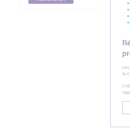
Ré
pr
Les
la 
L'o
rap