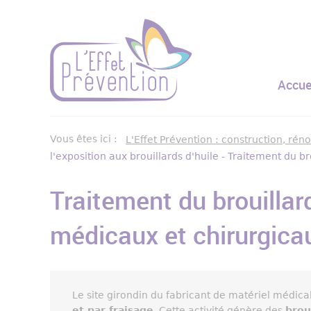
Cookies management panel
Menu
Accue
Vous êtes ici :
L'Effet Prévention : construction, rén
l'exposition aux brouillards d'huile - Traitement du 
Traitement du brouillar
médicaux et chirurgica
Le site girondin du fabricant de matériel médical
et par fraisage
. Cette activité génère des
brou