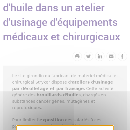
d'huile dans un atelier
d'usinage d'équipements
médicaux et chirurgicaux
Le site girondin du fabricant de matériel médical et
chirurgical Stryker dispose d'
ateliers d'usinage
par décolletage et par fraisage
. Cette activité
génère des
brouillards d'huile
s, chargés en
substances cancérigènes, mutagènes et
reprotoxiques.
Pour limiter l'
exposition
des salariés à ces
polluants, l'entreprise a installé de nouveaux