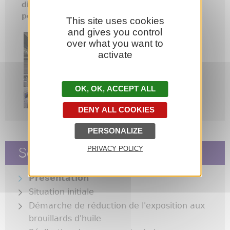
dispositifs de captage et filtration de l'air
pollué
avec rejet des polluants à l’extérieur.
This site uses cookies
and gives you control
over what you want to
activate
OK, ACCEPT ALL
DENY ALL COOKIES
PERSONALIZE
Sommaire
PRIVACY POLICY
Présentation
Situation initiale
Démarche de réduction de l'exposition aux
brouillards d'huile