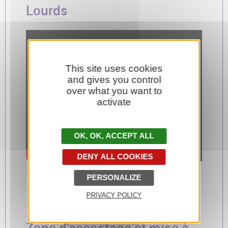
Lourds
This site uses cookies
and gives you control
over what you want to
activate
OK, ACCEPT ALL
DENY ALL COOKIES
Réalisation d’une aire de manœuvre et de
PERSONALIZE
mise à quai des poids-lourds : les bonnes
PRIVACY POLICY
pratiques en 3D
Zone d’accostage et mise à