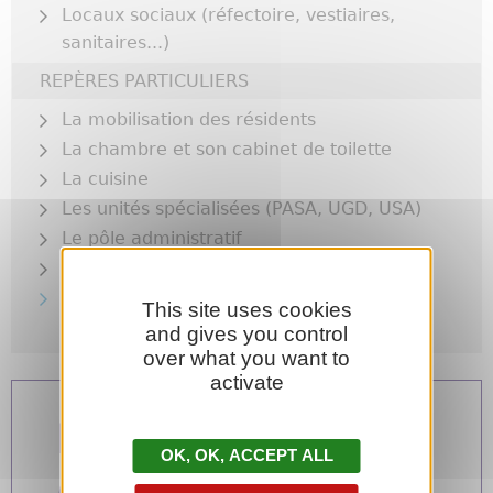
Locaux sociaux (réfectoire, vestiaires,
sanitaires...)
REPÈRES PARTICULIERS
La mobilisation des résidents
La chambre et son cabinet de toilette
La cuisine
Les unités spécialisées (PASA, UGD, USA)
Le pôle administratif
Le pôle soins
Les locaux d'hygiène (déchets,
This site uses cookies
ménage...)
and gives you control
over what you want to
activate
Les locaux d'hygiène
OK, ACCEPT ALL
(déchets, ménage...)