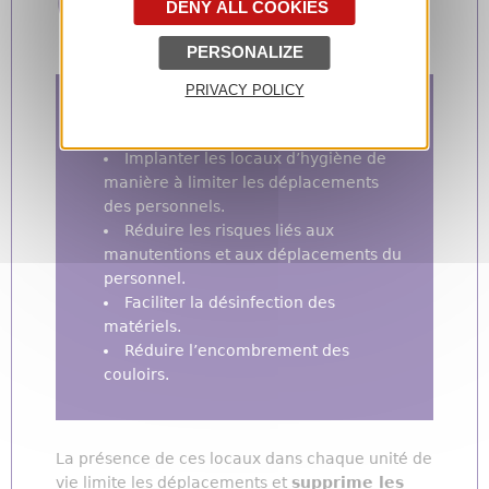
DENY ALL COOKIES
PERSONALIZE
PRIVACY POLICY
Objectifs de Prévention
Implanter les locaux d’hygiène de
manière à limiter les déplacements
des personnels.
Réduire les risques liés aux
manutentions et aux déplacements du
personnel.
Faciliter la désinfection des
matériels.
Réduire l’encombrement des
couloirs.
La présence de ces locaux dans chaque unité de
vie limite les déplacements et
supprime les