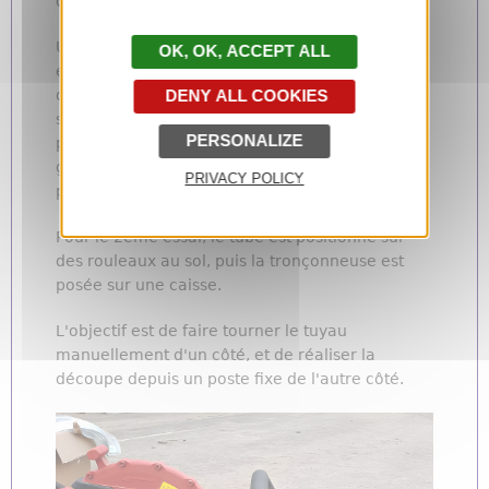
de découpe max : 120mm - Vibrations : NC).
Un 1er essai réalisé directement sur les tuyaux
OK, ACCEPT ALL
encore en place sur le fagot révèle que le poids
de l'outil et la posture de l'opérateur (de la
DENY ALL COOKIES
station debout avec bras à l'horizontal jusqu'à la
PERSONALIZE
position accroupie + prise à 2 mains de l'outil)
génèrent des situations de
TMS
et ne
PRIVACY POLICY
permettent pas une découpe droite et précise.
Pour le 2ème essai, le tube est positionné sur
des rouleaux au sol, puis la tronçonneuse est
posée sur une caisse.
L'objectif est de faire tourner le tuyau
manuellement d'un côté, et de réaliser la
découpe depuis un poste fixe de l'autre côté.