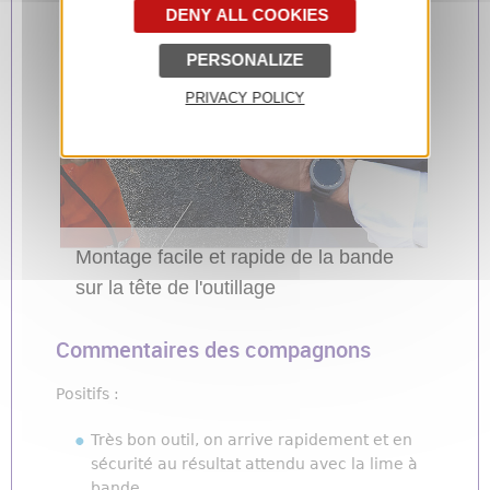
DENY ALL COOKIES
l'ex
d'ut
PERSONALIZE
sans
PRIVACY POLICY
Montage facile et rapide de la bande
ts
sur la tête de l'outillage
Commentaires des compagnons
Positifs :
Très bon outil, on arrive rapidement et en
sécurité au résultat attendu avec la lime à
bande.