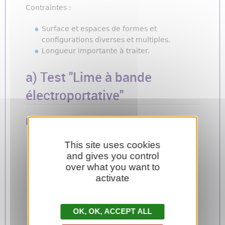
Contraintes :
Surface et espaces de formes et
configurations diverses et multiples.
Longueur importante à traiter.
a) Test "Lime à bande
électroportative"
Retour utilisateur
Résultat du
questionnaire
.
This site uses cookies
Illustration des essais :
and gives you control
over what you want to
activate
OK, ACCEPT ALL
Tes